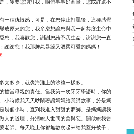
是，隻要您別打我，咱們事事好商量，您或許還不
有一種仇恨感，可是，在您停止打罵後，這種感覺
變成原來的您，我多麼想讓您與我一起共度生命中
愛您，我喜歡您，謝謝您給予我生命，謝謝您一直
：謝謝您！我那脾氣暴躁又溫柔可愛的媽媽！
字
多太多瞭，就像海灘上的沙粒一樣多。
的擔當母親的責任。當我第一次牙牙學語時，你的
。小時候我天天吵鬧著讓媽媽給我講故事，於是媽
是幾個小時，直到我進入甜甜的夢鄉。是媽媽讓我
做人的道理，分清瞭人世間的善與惡。開啟瞭我智
蒙老師。每天晚上你都無數次起來給我蓋好被子，