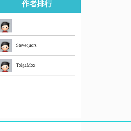
作者排行
Stevequors
TolgaMox