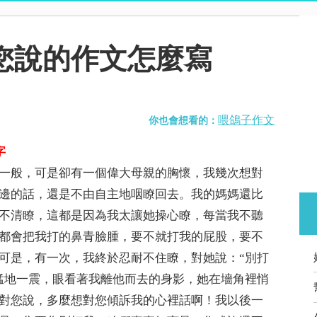
您說的作文怎麼寫
喂鴿子作文
你也會想看的：
字
一般，可是卻有一個偉大母親的胸懷，我幾次想對
邊的話，還是不由自主地咽瞭回去。我的媽媽還比
不清瞭，這都是因為我太讓她操心瞭，每當我不聽
都會把我打的鼻青臉腫，要不就打我的屁股，要不
可是，有一次，我終於忍耐不住瞭，對她說：“別打
猛地一震，眼看著我離他而去的身影，她在墻角裡悄
對您說，多麼想對您傾訴我的心裡話啊！我以後一