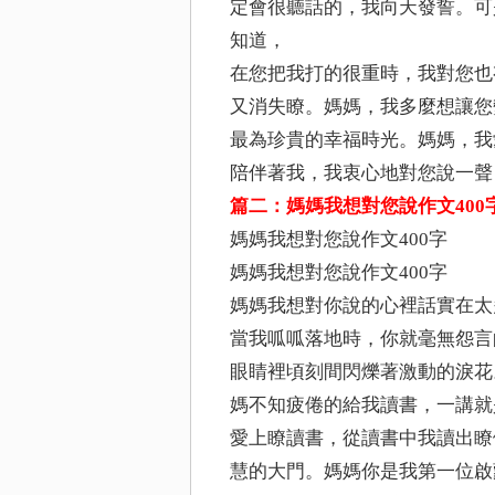
定會很聽話的，我向天發誓。可
知道，
在您把我打的很重時，我對您也
又消失瞭。媽媽，我多麼想讓您
最為珍貴的幸福時光。媽媽，我
陪伴著我，我衷心地對您說一聲
篇二：媽媽我想對您說作文400
媽媽我想對您說作文400字
媽媽我想對您說作文400字
媽媽我想對你說的心裡話實在太
當我呱呱落地時，你就毫無怨言
眼睛裡頃刻間閃爍著激動的淚花
媽不知疲倦的給我讀書，一講就
愛上瞭讀書，從讀書中我讀出瞭
慧的大門。媽媽你是我第一位啟