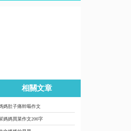
相關文章
媽媽肚子痛幹嘔作文
幫媽媽買菜作文200字