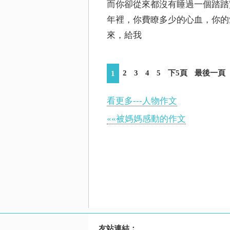
而你卻從來都沒有睡過一個踏踏
年裡，你費瞭多少的心血，你的
來，給我
2
3
4
5
下5頁
最後一頁
1
看更多---人物作文
««被媽媽感動的作文
友站連結：