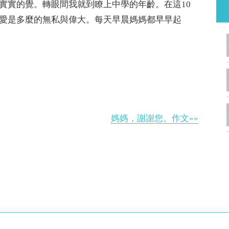
實實的覺。轉眼間我就到瞭上中學的年齡。在這10
愛是多麼的無私與偉大。每天早晨媽媽都早早起
媽媽，謝謝您。作文»»