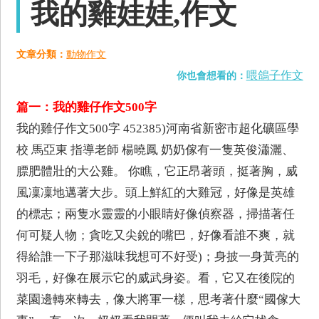
我的雞娃娃,作文
文章分類：
動物作文
喂鴿子作文
你也會想看的：
篇一：我的雞仔作文500字
我的雞仔作文500字 452385)河南省新密市超化礦區學
校 馬亞東 指導老師 楊曉鳳 奶奶傢有一隻英俊瀟灑、
膘肥體壯的大公雞。 你瞧，它正昂著頭，挺著胸，威
風凜凜地邁著大步。頭上鮮紅的大雞冠，好像是英雄
的標志；兩隻水靈靈的小眼睛好像偵察器，掃描著任
何可疑人物；貪吃又尖銳的嘴巴，好像看誰不爽，就
得給誰一下子那滋味我想可不好受)；身披一身黃亮的
羽毛，好像在展示它的威武身姿。看，它又在後院的
菜園邊轉來轉去，像大將軍一樣，思考著什麼“國傢大