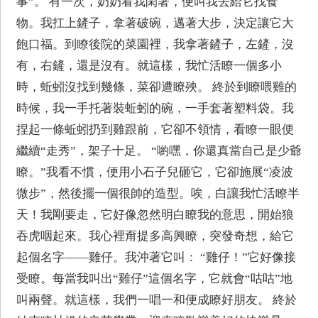
事”。 有一次，奶奶看我閑著，便叫我去給它找食
物。我扛上鏟子，拿著破碗，邁著大步，決定讓它大
飽口福。到瞭後院的菜園裡，我拿著鏟子，左鏟，沒
有，右鏟，還是沒有。就這樣，我忙活瞭一個多小
時，蚯蚓沒找到幾條，菜卻遭瞭殃。 終於到瞭喂雞的
時候，我一手托著裝蚯蚓的碗，一手套著塑料袋。我
捏起一條蚯蚓扔到雞跟前，它卻不領情，看瞭一眼便
繼續“走秀”，架子十足。 “喲嘿，你還真當自己是少爺
瞭。”我看不慣，便用小石子兒砸它，它卻施展“凌波
微步”，然後擺一個很帥的造型。唉，白讓我忙活瞭半
天！我剛要走，它好像忽然明白瞭我的意思，開始狼
吞虎咽起來。我心裡甭提多高興瞭，突發奇想，給它
起個名字——雞仔。我沖著它叫： “雞仔！”它好像接
受瞭。每當我叫出“雞仔”這個名字，它就會“咕咕”地
叫兩聲。就這樣，我們一唱一和便成瞭好朋友。 終於