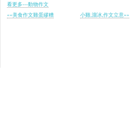
看更多---動物作文
««美食作文雞蛋繆糟
小雞,溜冰,作文立意»»