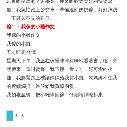
結束瞭枯燥的辛苦學業，迎來瞭歡樂美好的快樂暑
假。我急忙踏上公交車，準備返回奶奶傢，好好拜訪
一下好久不見的雞仔。
篇二：我傢的小雞作文
我傢的小雞作文
我傢的小雞
五3)班 劉兆澤
星期天下午，我正在傢裡津津有味地看著書，樓下突
然傳來一陣叫賣聲。我下樓一看，哇，好可愛的小
雞，我趕緊跑上樓讓媽媽給我買小雞。媽媽經不住我
的死纏爛打，終於給我買瞭兩隻。
我如獲至寶，把小雞捧回傢，仔細端詳瞭起來
2
3
1