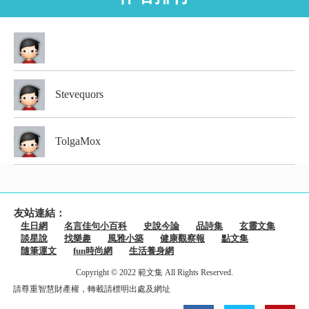
Stevequors
TolgaMox
友站連結：
生日網
名言佳句小百科
史說今論
品詩集
玄靈文集
談星說
找樂趣
風雅小築
健康觀察報
點文集
隨筆運文
fun時尚網
生活養身網
Copyright © 2022 範文集 All Rights Reserved.
請尊重智慧財產權，轉載請標明出處及網址