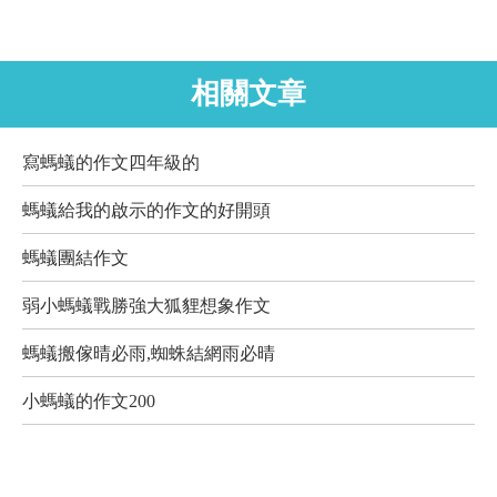
相關文章
寫螞蟻的作文四年級的
螞蟻給我的啟示的作文的好開頭
螞蟻團結作文
弱小螞蟻戰勝強大狐貍想象作文
螞蟻搬傢晴必雨,蜘蛛結網雨必晴
小螞蟻的作文200