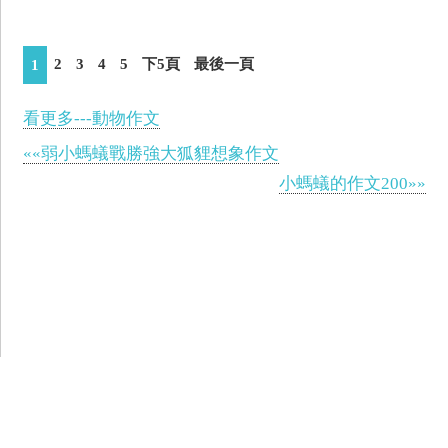
2
3
4
5
下5頁
最後一頁
1
看更多---動物作文
««弱小螞蟻戰勝強大狐貍想象作文
小螞蟻的作文200»»