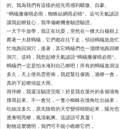
的。我為我們有這樣的祖先而感到驕傲、自豪。
“螞蟻搬傢晴必雨，蜘蛛結網雨必晴”。這句天氣諺語
讓我起瞭疑心，我準備瞅機會驗證驗證。
一天下午放學，我正在玩耍，突然在一棵大白楊樹上
爬著一大群螞蟻，它們都在往下走，領頭螞蟻急急忙
忙地跑回洞穴，接著，其它螞蟻們也一溜煙地跑回瞭
洞穴。這時，我想起瞭天氣諺語“螞蟻搬傢晴必雨”。
螞蟻們一定是怕水淹到自己瞭吧！所有的螞蟻進洞沒
多久，天上便烏雲密佈，我趕緊往傢跑，過瞭一會，
真的下起瞭傾盆大雨。
雨停瞭，我還沒驗證完呢！於是我在屋外的各個墻角
搜尋起來。不一會兒，一隻小蜘蛛在墻角吐出絲來，
吐絲沒多久，原先陰暗的天空變得晴朗起來，陽光也
逐漸明亮瞭，風清氣爽。這諺語可真靈！
動物這麼聰明，我們可不能小瞧瞭它們，