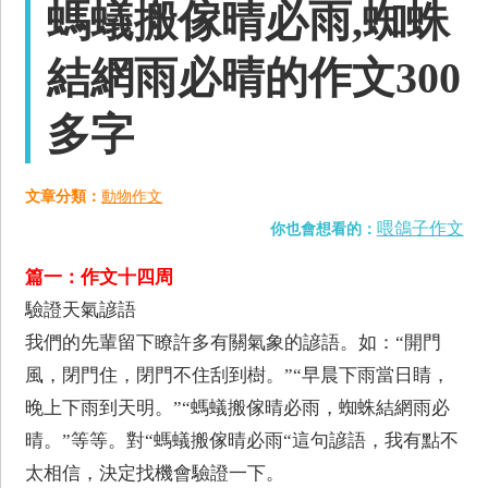
螞蟻搬傢晴必雨,蜘蛛
結網雨必晴的作文300
多字
文章分類：
動物作文
喂鴿子作文
你也會想看的：
篇一：作文十四周
驗證天氣諺語
我們的先輩留下瞭許多有關氣象的諺語。如：“開門
風，閉門住，閉門不住刮到樹。”“早晨下雨當日睛，
晚上下雨到天明。”“螞蟻搬傢晴必雨，蜘蛛結網雨必
晴。”等等。對“螞蟻搬傢晴必雨“這句諺語，我有點不
太相信，決定找機會驗證一下。