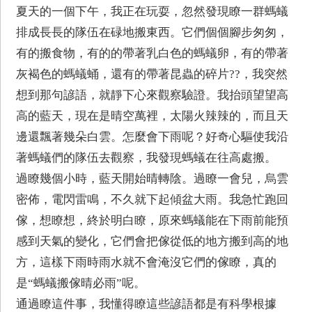
夏天的一個下午，我正在玩耍，忽然發現瞭一群螞蟻
排成長長的隊伍在碌地搬東西。它們個個腳步匆匆，
有的搬食物，有的的帶著乳白色的螞蟻卵，有的帶著
灰褐色的螞蟻蛹，還有的帶著昆蟲的碎片??，我突然
想到那句諺語，就靜下心來觀察驗證。我抬頭望望高
高的藍天，現在是晴空萬裡，太陽火辣辣的，而且天
邊還飄著幾朵白雲。怎麼會下雨呢？好奇心驅使我沿
著螞蟻們的隊伍去觀察，我發現螞蟻在往高處搬。
過瞭幾個小時，藍天開始晴轉陰。過瞭一會兒，烏雲
密佈，電閃雷鳴，不久就下起傾盆大雨。我急忙跑回
傢，想瞭想，終於明白瞭，原來螞蟻能在下雨前能預
感到天氣的變化，它們會把傢從低的地方搬到高的地
方，這樣下雨時雨水就不會淹沒它們的傢瞭，真的
是“螞蟻搬傢晴必雨”呢。
通過瞭這件事，我懂得瞭這些諺語都是有科學根據