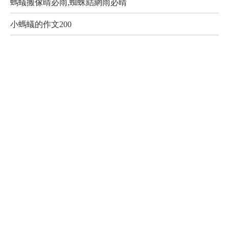
螞蟻搬傢晴必雨,蜘蛛結網雨必晴
小螞蟻的作文200