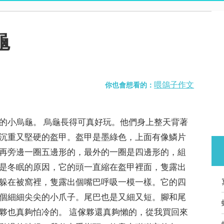
龜
喂鴿子作文
你也會想看的：
的小烏龜。 烏龜長得可真好玩。他們身上整天背著
沉重又堅硬的盔甲。盔甲是墨綠色，上面有像鱗片
再旁邊一圈五邊形的，最外的一圈是四邊形的，組
是冬眠的原因，它的頭一直縮在盔甲裡面，隻露出
躲在被窩裡，隻露出個嘴巴呼吸一模一樣。它的四
個細細尖尖的小爪子。尾巴也是又細又短。腳和尾
夥也真夠怕冷的。 這傢夥還真夠懶的，從我買回來