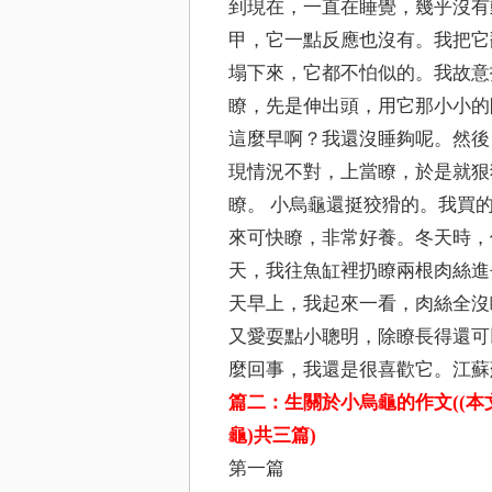
到現在，一直在睡覺，幾乎沒有
甲，它一點反應也沒有。我把它
塌下來，它都不怕似的。我故意
瞭，先是伸出頭，用它那小小的
這麼早啊？我還沒睡夠呢。然後
現情況不對，上當瞭，於是就狠
瞭。 小烏龜還挺狡猾的。我買
來可快瞭，非常好養。冬天時，
天，我往魚缸裡扔瞭兩根肉絲進
天早上，我起來一看，肉絲全沒
又愛耍點小聰明，除瞭長得還可
麼回事，我還是很喜歡它。江蘇
篇二：生關於小烏龜的作文((本文來自
龜
)共三篇)
第一篇