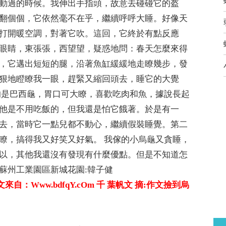
動過的時候。我伸出手指頭，故意去碰碰它的盔
翻個個，它依然毫不在乎，繼續呼呼大睡。好像天
打開暖空調，對著它吹。這回，它終於有點反應
眼睛，東張張，西望望，疑惑地問：春天怎麼來得
，它邁出短短的腿，沿著魚缸緩緩地走瞭幾步，發
狠地瞪瞭我一眼，趕緊又縮回頭去，睡它的大覺
的是巴西龜，胃口可大瞭，喜歡吃肉和魚，據說長起
他是不用吃飯的，但我還是怕它餓著。於是有一
去，當時它一點兒都不動心，繼續假裝睡覺。第二
瞭，搞得我又好笑又好氣。 我傢的小烏龜又貪睡，
以，其他我還沒有發現有什麼優點。但是不知道怎
蘇州工業園區新城花園:韓子健
：Www.bdfqY.cOm 千 葉帆文 摘:
作文撿到烏