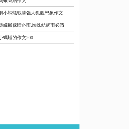
螞蟻團結作文
弱小螞蟻戰勝強大狐貍想象作文
螞蟻搬傢晴必雨,蜘蛛結網雨必晴
小螞蟻的作文200