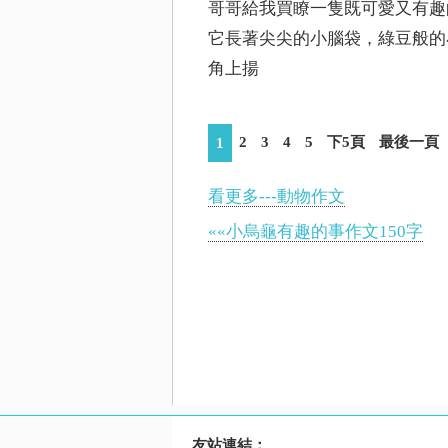
哥哥給我買瞭一隻既可愛又有趣
它長著尖尖的小腦袋，綠豆般的
角上揚
2
3
4
5
下5頁
最後一頁
1
看更多---動物作文
««小烏龜有趣的事作文150字
友站連結：