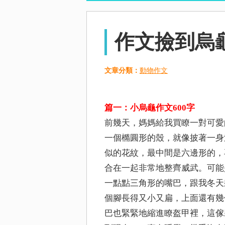
作文撿到烏
文章分類：
動物作文
篇一：小烏龜作文600字
前幾天，媽媽給我買瞭一對可愛
一個橢圓形的殼，就像披著一身
似的花紋，最中間是六邊形的，
合在一起非常地整齊威武。可能
一點點三角形的嘴巴，跟我冬天
個腳長得又小又扁，上面還有幾
巴也緊緊地縮進瞭盔甲裡，這傢