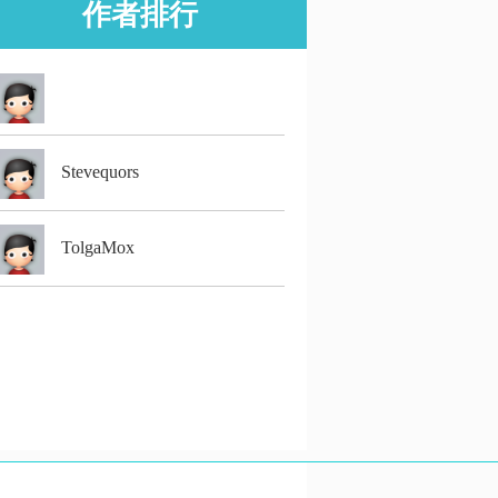
作者排行
Stevequors
TolgaMox