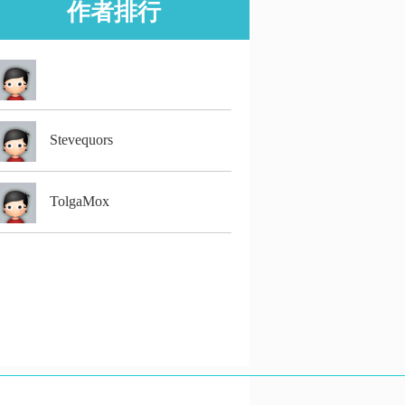
作者排行
Stevequors
TolgaMox