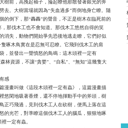
大樹前，高挽起袖子，掄起瞭他那散發著銀光的斧
劈去。大樹當場就因為“失血過多”而倒地身亡瞭。隨
個的倒下，那“轟轟”的聲音，不正是樹木在臨死前的
疼，那伐木工也不會知道。那伐木工悠然自得的笑
的消失，動物們開始爭先恐後地逃走瞭，它們好似
一隻啄木鳥實在是忍無可忍瞭。它飛到伐木工的肩
袋，並發出一聲憤怒的鳥鳴：這木頭裡一定有
森林資源，不讓“貪婪”、“自私”、“無知”這幾隻大
有感
篇漫畫叫做《這段木頭裡一定有蟲》，這篇漫畫描
裡悠閑地吸著香煙，還不停地揮動手中的斧頭，樹
鳥正巧飛過，見到伐木工人在砍樹，便馬上落在這
怒的光芒，對準瞭這個伐木工人的腦瓜，狠狠地啄
頭裡一定有蟲。