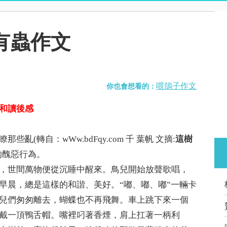
有蟲作文
喂鴿子作文
你也會想看的：
和讀後感
(轉自：wWw.bdFqy.com 千 葉帆 文摘:
這樹
的醜惡行為。
，世間萬物便從沉睡中醒來。鳥兒開始放聲歌唱，
早晨，總是這樣的和諧、美好。“嘟、嘟、嘟”一輛卡
兒們匆匆離去，蝴蝶也不再飛舞。車上跳下來一個
戴一頂鴨舌帽。嘴裡叼著香煙，肩上扛著一柄利