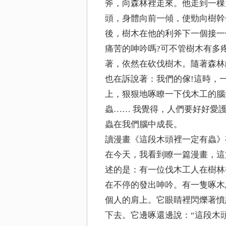
斧，向森林裡走來。他走到一棵
頭，身體向前一傾，使勁向樹幹
後，樹木在他的利斧下一個接一
痛苦的呻吟嗎?可不管樹木有多
著，依然在砍伐樹木。隨著森林
也在訴說著：我們的傢!這時，
上，狠狠地啄瞭一下伐木工的腦
蟲…… 我覺得，人們要好好愛護
蟲在我們腦中成長。
讀漫畫《這段木頭裡一定有蟲》
在今天，我看到瞭一篇漫畫，這
述的是：有一位伐木工人在樹林
在不停的發出呻吟。有一隻啄木
個人的肩上。它眼睛裡閃爍著憤
下去。它邊啄還邊說：“這段木