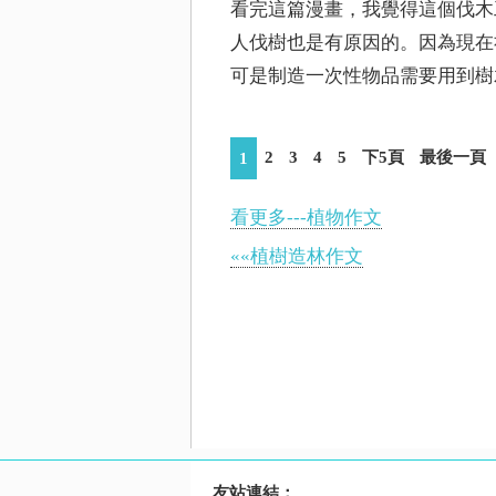
看完這篇漫畫，我覺得這個伐木
人伐樹也是有原因的。因為現在
可是制造一次性物品需要用到樹
2
3
4
5
下5頁
最後一頁
1
看更多---植物作文
««植樹造林作文
友站連結：