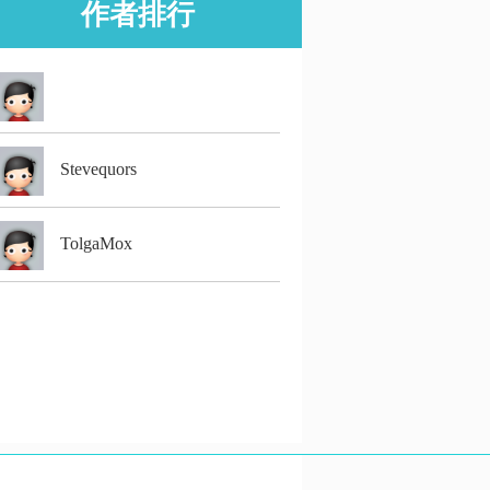
作者排行
Stevequors
TolgaMox