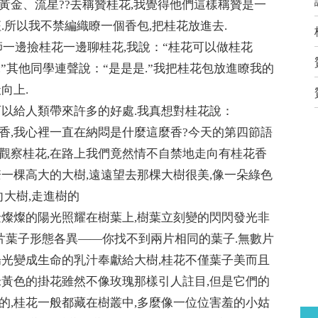
黃金、流星??去稱贊桂花,我覺得他們這樣稱贊是一
.所以我不禁編織瞭一個香包,把桂花放進去.
師一邊撿桂花一邊聊桂花,我說：“桂花可以做桂花
.”其他同學連聲說：“是是是.”我把桂花包放進瞭我的
向上.
可以給人類帶來許多的好處.我真想對桂花說：
香,我心裡一直在納悶是什麼這麼香?今天的第四節語
觀察桂花,在路上我們竟然情不自禁地走向有桂花香
一棵高大的大樹,遠遠望去那棵大樹很美,像一朵綠色
向大樹,走進樹的
金燦燦的陽光照耀在樹葉上,樹葉立刻變的閃閃發光非
一片葉子形態各異——你找不到兩片相同的葉子.無數片
陽光變成生命的乳汁奉獻給大樹,桂花不僅葉子美而且
米黃色的掛花雖然不像玫瑰那樣引人註目,但是它們的
的,桂花一般都藏在樹叢中,多麼像一位位害羞的小姑