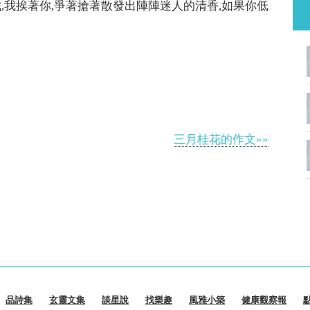
,我挨著你,爭著搶著散發出陣陣迷人的清香,如果你低
三月桂花的作文»»
品詩集
玄靈文集
談星說
找樂趣
風雅小築
健康觀察報