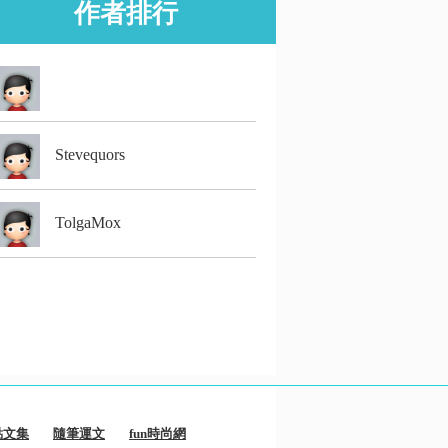
作者排行
Stevequors
TolgaMox
點文集
隨筆運文
fun時尚網