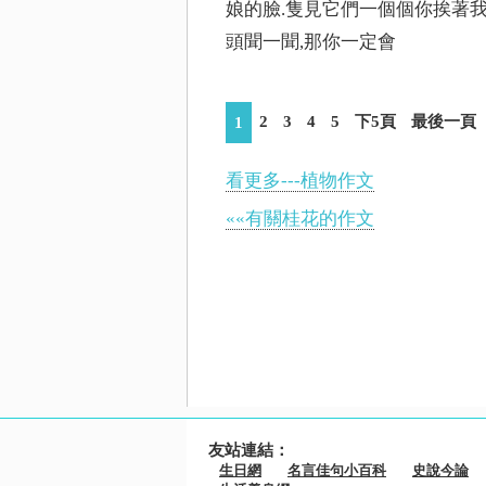
娘的臉.隻見它們一個個你挨著我
頭聞一聞,那你一定會
2
3
4
5
下5頁
最後一頁
1
看更多---植物作文
««有關桂花的作文
友站連結：
生日網
名言佳句小百科
史說今論