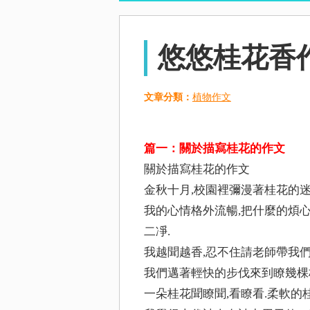
悠悠桂花香
文章分類：
植物作文
篇一：關於描寫桂花的作文
關於描寫桂花的作文
金秋十月,校園裡彌漫著桂花的迷
我的心情格外流暢,把什麼的煩
二凈.
我越聞越香,忍不住請老師帶我們
我們邁著輕快的步伐來到瞭幾棵桂
一朵桂花聞瞭聞,看瞭看.柔軟的