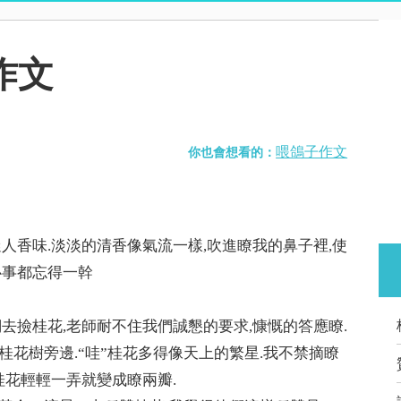
作文
喂鴿子作文
你也會想看的：
人香味.淡淡的清香像氣流一樣,吹進瞭我的鼻子裡,使
心事都忘得一幹
去撿桂花,老師耐不住我們誠懇的要求,慷慨的答應瞭.
花樹旁邊.“哇”桂花多得像天上的繁星.我不禁摘瞭
桂花輕輕一弄就變成瞭兩瓣.