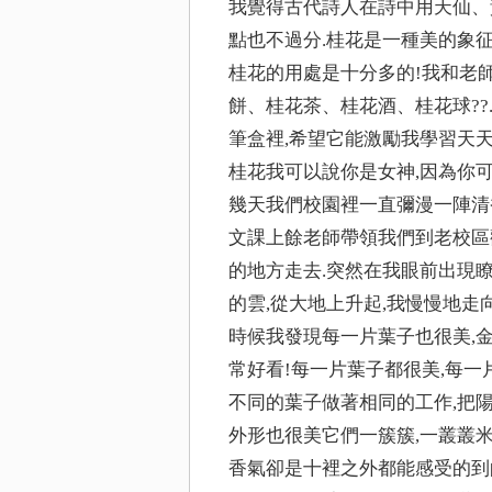
我覺得古代詩人在詩中用天仙、
點也不過分.桂花是一種美的象征
桂花的用處是十分多的!我和老
餅、桂花茶、桂花酒、桂花球??
筆盒裡,希望它能激勵我學習天天
桂花我可以說你是女神,因為你
幾天我們校園裡一直彌漫一陣清
文課上餘老師帶領我們到老校區
的地方走去.突然在我眼前出現瞭
的雲,從大地上升起,我慢慢地走
時候我發現每一片葉子也很美,
常好看!每一片葉子都很美,每
不同的葉子做著相同的工作,把
外形也很美它們一簇簇,一叢叢
香氣卻是十裡之外都能感受的到